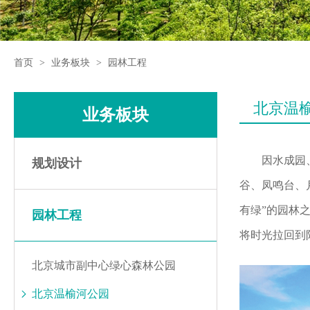
首页
>
业务板块
>
园林工程
北京温
业务板块
因水成园
规划设计
谷、凤鸣台、
有绿”的园林
园林工程
将时光拉回到
北京城市副中心绿心森林公园
北京温榆河公园