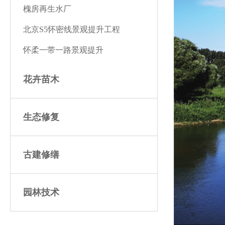
槐房再生水厂
北京S5怀密线景观提升工程
怀柔一带一路景观提升
花卉苗木
生态修复
古建修缮
园林技术