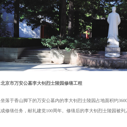
北京市万安公墓李大钊烈士陵园修缮工程
坐落于香山脚下的万安公墓内的李大钊烈士陵园占地面积约36
完成修缮任务，献礼建党100周年。修缮后的李大钊烈士陵园被