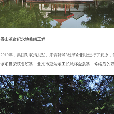
香山革命纪念地修缮工程
2019年，集团对双清别墅、来青轩等8处革命旧址进行了复原
，该项目荣获鲁班奖、北京市建筑竣工长城杯金质奖，修缮后的